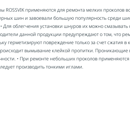
ы ROSSVIK применяются для ремонта мелких проколов все
ерных шин и завоевали большую популярность среди шин
. • Для облегчения установки шнуров их можно смазывать к
одители данной продукции предупреждают о том, что р
ьку герметизируют повреждение только за счет сжатия в 
происходит вымывание клейкой пропитки. Проникающие в
ности. • При ремонте небольших проколов применяются ш
ледует производить тонкими иглами.