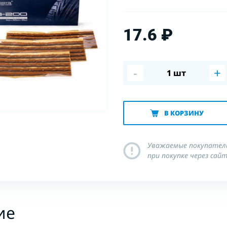
17.6 ₽
-
+
В КОРЗИНУ
Уважаемые покупатели
при покупке через сай
ие