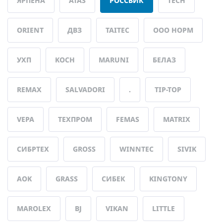
ЯРПЕНА
ATAS
РОССВИК
TECH
ORIENT
ДВЗ
TAITEC
ООО НОРМ
УХП
KOCH
MARUNI
БЕЛАЗ
REMAX
SALVADORI
.
TIP-TOP
VEPA
ТЕХПРОМ
FEMAS
MATRIX
СИБРТЕХ
GROSS
WINNTEC
SIVIK
AOK
GRASS
СИБЕК
KINGTONY
MAROLEX
BJ
VIKAN
LITTLE