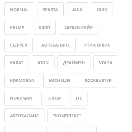
NORMAL
SPARTA
АШК
ОШК
PREMA
КЗПП
СЕРВИС-ТАЙР
CLIPPER
АВТОБАЛАНС
РТИ-СЕРВИС
KABAT
AION
ДРАЙМЭН
VOLEX
KORMORAN
MICHELIN
ROCKBUSTER
NORDMAN
ТЕКОМ
JTC
АВТОБАЛАНС
"КОМПЛЕКС"