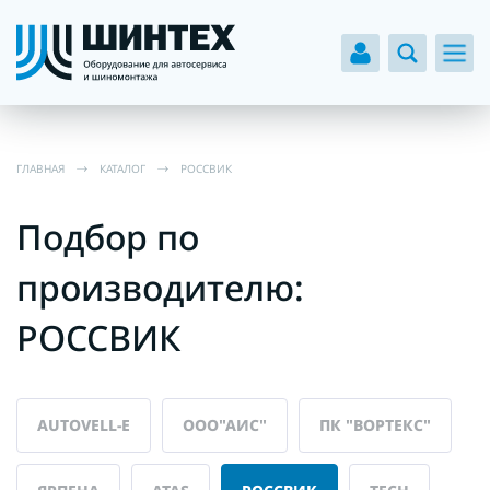
ГЛАВНАЯ
КАТАЛОГ
РОССВИК
Подбор по
производителю:
РОССВИК
AUTOVELL-E
ООО"АИС"
ПК "ВОРТЕКС"