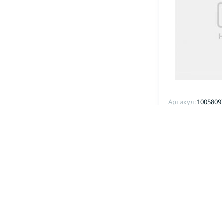
Артикул:
1005809
Термопресс
Инструмент 
нагреватель
300*300 для 
Гигант
ЗАКАЗАТЬ