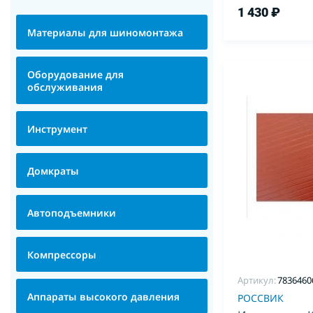
1 430 ₽
Материалы для шиномонтажа
Оборудование для
обслуживания
Инструмент
Домкраты
Автоподъемники
Компрессоры
Артикул:
7836460
Аппараты высокого давления
РОССВИК