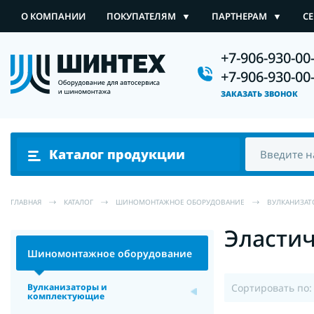
О КОМПАНИИ
ПОКУПАТЕЛЯМ
▼
ПАРТНЕРАМ
▼
С
+7-906-930-00
Каталог продукции
+7-906-930-00
ЗАКАЗАТЬ ЗВОНОК
Каталог продукции
ГЛАВНАЯ
КАТАЛОГ
ШИНОМОНТАЖНОЕ ОБОРУДОВАНИЕ
ВУЛКАНИЗА
Эласти
Шиномонтажное оборудование
Сортировать по:
Вулканизаторы и
комплектующие