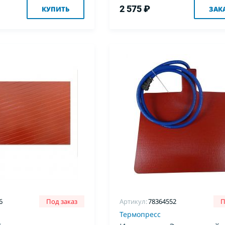
2 575 ₽
КУПИТЬ
ЗАК
6
Под заказ
Артикул:
78364552
П
Термопресс