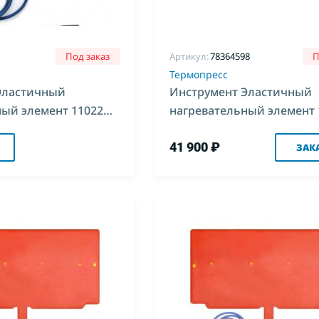
Под заказ
Артикул:
78364598
П
Термопресс
Эластичный
Инструмент Эластичный
ный элемент 11022
нагревательный элемент 
Комплекс-4
(500*850)
41 900 ₽
ЗАК