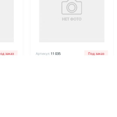
од заказ
Артикул:
11 035
Под заказ
Термопресс
Инструмент Эластичный
11032
нагревательный элемент 11035
ра
(600*1200) для Комплекс 4
67 900 ₽
ЗАКАЗАТЬ