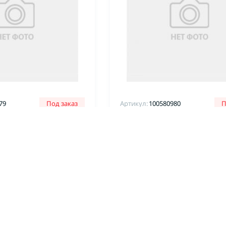
79
Под заказ
Артикул:
100580980
П
Термопресс
Эластичный
Инструмент Эластичный
ный элемент 11030
нагревательный элемент 
вулканизатора
400*600 для вулканизато
Гигант
ЗАКАЗАТЬ