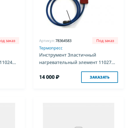
од заказ
Артикул:
78364583
Под заказ
Термопресс
Инструмент Эластичный
11024
нагревательный элемент 11027
300*400мм "Вулкан д/рем бортов
КГШ"
14 000 ₽
ЗАКАЗАТЬ