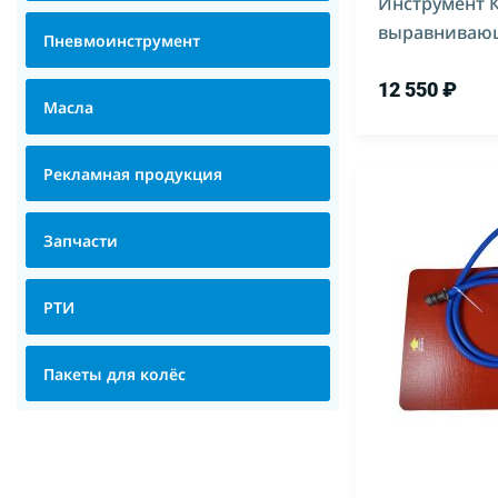
Инструмент 
выравниваю
Пневмоинструмент
теплостойки
12 550 ₽
Масла
Рекламная продукция
Запчасти
РТИ
Пакеты для колёс